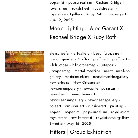
popartist
·
popsurrealism
·
Rachael Bridge
·
royal street
·
royalstreet
·
royalstreetart
·
royalstreetartgallery
·
Ruby Roth
·
visionaryart
·
Jun 12, 2025
Mood Lighting | Alex Garant X
Rachael Bridge X Ruby Roth
alexschaefer
·
artgallery
·
beautifulbizarre
·
French quarter
·
Graffiti
·
graffitiart
·
graffitiartist
·
hifructose
·
hifructosemag
·
juxtapoz
·
juxtapozmag
·
mortal machine
·
mortal machine
gallery
·
mortalmachine
·
mortalmachinegallery
·
new orleans
·
New Orleans art
·
newcontemporary
·
newcontemporaryart
·
neworleans
·
neworleansart
·
neworleansartgallery
·
neworleansgallery
·
nolaart
·
outsider art
·
outsiderart
·
painting
·
popart
·
popartist
·
popsurrealism
·
royal street
·
royalstreet
·
royalstreetart
·
royalstreetartgallery
·
Street art
·
May 15, 2025
Hitters | Group Exhibition