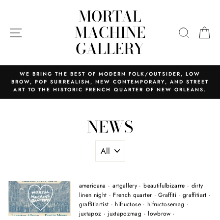
Skip
MORTAL
to
content
MACHINE
SITE NAVIGATION
SEARC
C
GALLERY
WE BRING THE BEST OF MODERN FOLK/OUTSIDER, LOW
BROW, POP SURREALISM, NEW CONTEMPORARY, AND STREET
ART TO THE HISTORIC FRENCH QUARTER OF NEW ORLEANS.
NEWS
americana
·
artgallery
·
beautifulbizarre
·
dirty
linen night
·
French quarter
·
Graffiti
·
graffitiart
·
graffitiartist
·
hifructose
·
hifructosemag
·
juxtapoz
·
juxtapozmag
·
lowbrow
·