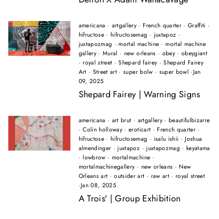
americana
·
artgallery
·
French quarter
·
Graffiti
·
hifructose
·
hifructosemag
·
juxtapoz
·
juxtapozmag
·
mortal machine
·
mortal machine
gallery
·
Mural
·
new orleans
·
obey
·
obeygiant
·
royal street
·
Shepard fairey
·
Shepard Fairey
Art
·
Street art
·
super bolw
·
super bowl
·
Jan
09, 2025
Shepard Fairey | Warning Signs
americana
·
art brut
·
artgallery
·
beautifulbizarre
·
Colin holloway
·
eroticart
·
French quarter
·
hifructose
·
hifructosemag
·
isalu ishii
·
Joshua
almendinger
·
juxtapoz
·
juxtapozmag
·
keyatama
·
lowbrow
·
mortalmachine
·
mortalmachinegallery
·
new orleans
·
New
Orleans art
·
outsider art
·
raw art
·
royal street
·
Jan 08, 2025
A Trois' | Group Exhibition