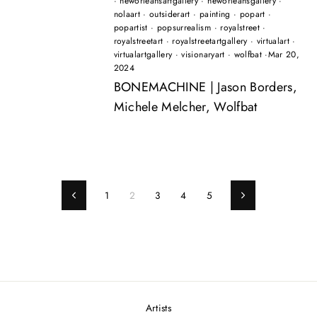
·
neworleansartgallery
·
neworleansgallery
·
nolaart
·
outsiderart
·
painting
·
popart
·
popartist
·
popsurrealism
·
royalstreet
·
royalstreetart
·
royalstreetartgallery
·
virtualart
·
virtualartgallery
·
visionaryart
·
wolfbat
·
Mar 20,
2024
BONEMACHINE | Jason Borders,
Michele Melcher, Wolfbat
1
2
3
4
5
Previous
Next
Artists