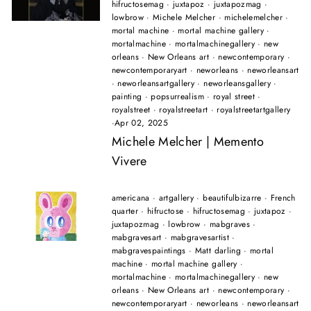
hifructosemag
·
juxtapoz
·
juxtapozmag
·
lowbrow
·
Michele Melcher
·
michelemelcher
·
mortal machine
·
mortal machine gallery
·
mortalmachine
·
mortalmachinegallery
·
new
orleans
·
New Orleans art
·
newcontemporary
·
newcontemporaryart
·
neworleans
·
neworleansart
·
neworleansartgallery
·
neworleansgallery
·
painting
·
popsurrealism
·
royal street
·
royalstreet
·
royalstreetart
·
royalstreetartgallery
·
Apr 02, 2025
Michele Melcher | Memento
Vivere
americana
·
artgallery
·
beautifulbizarre
·
French
quarter
·
hifructose
·
hifructosemag
·
juxtapoz
·
juxtapozmag
·
lowbrow
·
mabgraves
·
mabgravesart
·
mabgravesartist
·
mabgravespaintings
·
Matt darling
·
mortal
machine
·
mortal machine gallery
·
mortalmachine
·
mortalmachinegallery
·
new
orleans
·
New Orleans art
·
newcontemporary
·
newcontemporaryart
·
neworleans
·
neworleansart