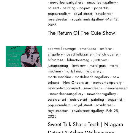
·
neworleansartgallery
·
neworleansgallery
·
nolaart
·
painting
·
popart
·
popartist
·
popsurrealism
·
royal street
·
royalstreet
·
royalstreetart
·
royalstreetartgallery
·
Mar 12,
2025
The Return Of The Cute Show!
adamwallacavage
·
americana
·
art brut
·
artgallery
·
beautifulbizarre
·
French quarter
·
hifructose
·
hifructosemag
·
juxtapoz
·
juxtapozmag
·
lowbrow
·
mardigras
·
mortal
machine
·
mortal machine gallery
·
mortalmachine
·
mortalmachinegallery
·
new
orleans
·
New Orleans art
·
newcontemporary
·
newcontemporaryart
·
neworleans
·
neworleansart
·
neworleansartgallery
·
neworleansgallery
·
outsider art
·
outsiderart
·
painting
·
popartist
·
popsurrealism
·
royal street
·
royalstreet
·
royalstreetart
·
royalstreetartgallery
·
Feb 25,
2025
Sweet Talk Sharp Teeth | Niagara
Detroit X Adam Wallacavage