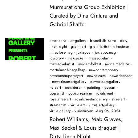
Murmurations Group Exhibition |
Curated by Dina Cintura and
Gabriel Shaffer
americana
·
artgallery
·
beautifulbizarre
·
dirty
linen night
·
graffitiart
·
graffitiartist
·
hifructose
·
hifructosemag
·
juxtapoz
·
juxtapozmag
·
lowbrow
·
maxseckel
·
maxseckelart
·
maxseckelartist
·
modernfolkart
·
mortalmachine
·
mortalmachinegallery
·
newcontemporary
·
newcontemporaryart
·
neworleans
·
neworleansart
·
neworleansartgallery
·
neworleansgallery
·
nolaart
·
outsiderart
·
painting
·
popart
·
popartist
·
popsurrealism
·
royalstreet
·
royalstreetart
·
royalstreetartgallery
·
streetart
·
streetartist
·
virtualart
·
virtualartgallery
·
virtualgallery
·
visionaryart
·
Aug 06, 2024
Robert Williams, Mab Graves,
Max Seckel & Louis Braquet |
Dirty Linen Night