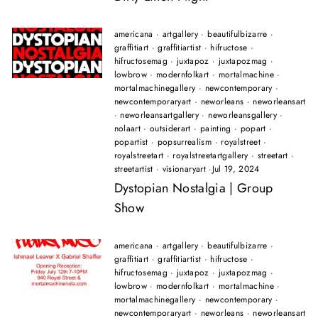
americana
·
artgallery
·
beautifulbizarre
·
graffitiart
·
graffitiartist
·
hifructose
·
hifructosemag
·
juxtapoz
·
juxtapozmag
·
lowbrow
·
modernfolkart
·
mortalmachine
·
mortalmachinegallery
·
newcontemporary
·
newcontemporaryart
·
neworleans
·
neworleansart
·
neworleansartgallery
·
neworleansgallery
·
nolaart
·
outsiderart
·
painting
·
popart
·
popartist
·
popsurrealism
·
royalstreet
·
royalstreetart
·
royalstreetartgallery
·
streetart
·
streetartist
·
visionaryart
·
Jul 19, 2024
Dystopian Nostalgia | Group
Show
americana
·
artgallery
·
beautifulbizarre
·
graffitiart
·
graffitiartist
·
hifructose
·
hifructosemag
·
juxtapoz
·
juxtapozmag
·
lowbrow
·
modernfolkart
·
mortalmachine
·
mortalmachinegallery
·
newcontemporary
·
newcontemporaryart
·
neworleans
·
neworleansart