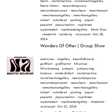
Devlin
·
mortalmachine
·
mortalmachinegallery
·
Naoto Hattori
·
newcontemporary
·
newcontemporaryart
·
neworleans
·
neworleansart
·
neworleansartgallery
·
neworleansgallery
·
nolaart
·
outsiderart
·
painting
·
popart
·
popartist
·
popsurrealism
·
royalstreet
·
royalstreetart
·
royalstreetartgallery
·
Stevie Shao
·
streetartist
·
taxidermy
·
visionaryart
·
Nov 08,
2024
Wonders Of Other | Group Show
americana
·
artgallery
·
beautifulbizarre
·
graffitiart
·
graffitiartist
·
hifructose
·
hifructosemag
·
juxtapoz
·
juxtapozmag
·
lowbrow
·
modernfolkart
·
mortalmachine
·
mortalmachinegallery
·
newcontemporary
·
newcontemporaryart
·
neworleans
·
neworleansart
·
neworleansartgallery
·
neworleansgallery
·
nolaart
·
outsiderart
·
painting
·
popart
·
popartist
·
popsurrealism
·
royalstreet
·
royalstreetart
·
royalstreetartgallery
·
streetartist
·
visionaryart
·
Oct 22, 2024