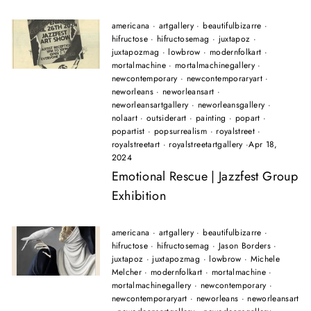
americana
·
artgallery
·
beautifulbizarre
·
hifructose
·
hifructosemag
·
juxtapoz
·
juxtapozmag
·
lowbrow
·
modernfolkart
·
mortalmachine
·
mortalmachinegallery
·
newcontemporary
·
newcontemporaryart
·
neworleans
·
neworleansart
·
neworleansartgallery
·
neworleansgallery
·
nolaart
·
outsiderart
·
painting
·
popart
·
popartist
·
popsurrealism
·
royalstreet
·
royalstreetart
·
royalstreetartgallery
·
Apr 18,
2024
Emotional Rescue | Jazzfest Group
Exhibition
americana
·
artgallery
·
beautifulbizarre
·
hifructose
·
hifructosemag
·
Jason Borders
·
juxtapoz
·
juxtapozmag
·
lowbrow
·
Michele
Melcher
·
modernfolkart
·
mortalmachine
·
mortalmachinegallery
·
newcontemporary
·
newcontemporaryart
·
neworleans
·
neworleansart