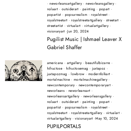
·
neworleansartgallery
·
neworleansgallery
·
nolaart
·
outsiderart
·
painting
·
popart
·
popartist
·
popsurrealism
·
royalstreet
·
royalstreetart
·
royalstreetartgallery
·
streetart
·
streetartist
·
virtualart
·
virtualartgallery
·
visionaryart
·
Jun 20, 2024
Pugilist Music | Ishmael Leaver X
Gabriel Shaffer
americana
·
artgallery
·
beautifulbizarre
·
hifructose
·
hifructosemag
·
juxtapoz
·
juxtapozmag
·
lowbrow
·
modernfolkart
·
mortalmachine
·
mortalmachinegallery
·
newcontemporary
·
newcontemporaryart
·
neworleans
·
neworleansart
·
neworleansartgallery
·
neworleansgallery
·
nolaart
·
outsiderart
·
painting
·
popart
·
popartist
·
popsurrealism
·
royalstreet
·
royalstreetart
·
royalstreetartgallery
·
virtualart
·
virtualartgallery
·
visionaryart
·
May 10, 2024
PUPILPORTALS