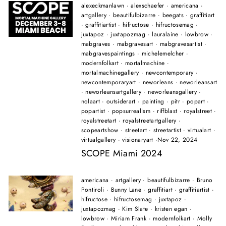
alexeckmanlawn
·
alexschaefer
·
americana
·
artgallery
·
beautifulbizarre
·
beegats
·
graffitiart
·
graffitiartist
·
hifructose
·
hifructosemag
·
juxtapoz
·
juxtapozmag
·
lauralaine
·
lowbrow
·
mabgraves
·
mabgravesart
·
mabgravesartist
·
mabgravespaintings
·
michelemelcher
·
modernfolkart
·
mortalmachine
·
mortalmachinegallery
·
newcontemporary
·
newcontemporaryart
·
neworleans
·
neworleansart
·
neworleansartgallery
·
neworleansgallery
·
nolaart
·
outsiderart
·
painting
·
pitr
·
popart
·
popartist
·
popsurrealism
·
riffblast
·
royalstreet
·
royalstreetart
·
royalstreetartgallery
·
scopeartshow
·
streetart
·
streetartist
·
virtualart
·
virtualgallery
·
visionaryart
·
Nov 22, 2024
SCOPE Miami 2024
americana
·
artgallery
·
beautifulbizarre
·
Bruno
Pontiroli
·
Bunny Lane
·
graffitiart
·
graffitiartist
·
hifructose
·
hifructosemag
·
juxtapoz
·
juxtapozmag
·
Kim Slate
·
kristen egan
·
lowbrow
·
Miriam Frank
·
modernfolkart
·
Molly