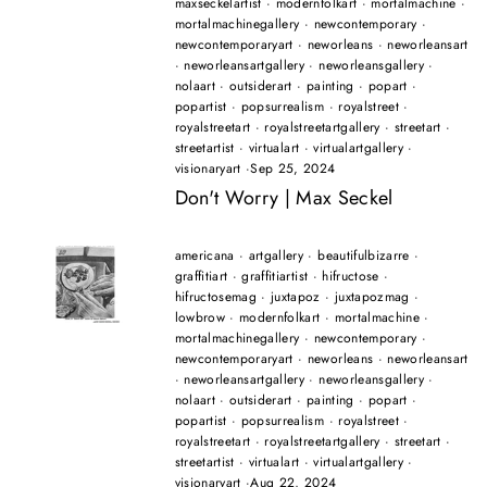
maxseckelartist
·
modernfolkart
·
mortalmachine
·
mortalmachinegallery
·
newcontemporary
·
newcontemporaryart
·
neworleans
·
neworleansart
·
neworleansartgallery
·
neworleansgallery
·
nolaart
·
outsiderart
·
painting
·
popart
·
popartist
·
popsurrealism
·
royalstreet
·
royalstreetart
·
royalstreetartgallery
·
streetart
·
streetartist
·
virtualart
·
virtualartgallery
·
visionaryart
·
Sep 25, 2024
Don't Worry | Max Seckel
americana
·
artgallery
·
beautifulbizarre
·
graffitiart
·
graffitiartist
·
hifructose
·
hifructosemag
·
juxtapoz
·
juxtapozmag
·
lowbrow
·
modernfolkart
·
mortalmachine
·
mortalmachinegallery
·
newcontemporary
·
newcontemporaryart
·
neworleans
·
neworleansart
·
neworleansartgallery
·
neworleansgallery
·
nolaart
·
outsiderart
·
painting
·
popart
·
popartist
·
popsurrealism
·
royalstreet
·
royalstreetart
·
royalstreetartgallery
·
streetart
·
streetartist
·
virtualart
·
virtualartgallery
·
visionaryart
·
Aug 22, 2024