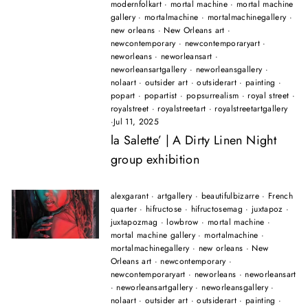
modernfolkart
·
mortal machine
·
mortal machine
gallery
·
mortalmachine
·
mortalmachinegallery
·
new orleans
·
New Orleans art
·
newcontemporary
·
newcontemporaryart
·
neworleans
·
neworleansart
·
neworleansartgallery
·
neworleansgallery
·
nolaart
·
outsider art
·
outsiderart
·
painting
·
popart
·
popartist
·
popsurrealism
·
royal street
·
royalstreet
·
royalstreetart
·
royalstreetartgallery
·
Jul 11, 2025
la Salette’ | A Dirty Linen Night
group exhibition
alexgarant
·
artgallery
·
beautifulbizarre
·
French
quarter
·
hifructose
·
hifructosemag
·
juxtapoz
·
juxtapozmag
·
lowbrow
·
mortal machine
·
mortal machine gallery
·
mortalmachine
·
mortalmachinegallery
·
new orleans
·
New
Orleans art
·
newcontemporary
·
newcontemporaryart
·
neworleans
·
neworleansart
·
neworleansartgallery
·
neworleansgallery
·
nolaart
·
outsider art
·
outsiderart
·
painting
·