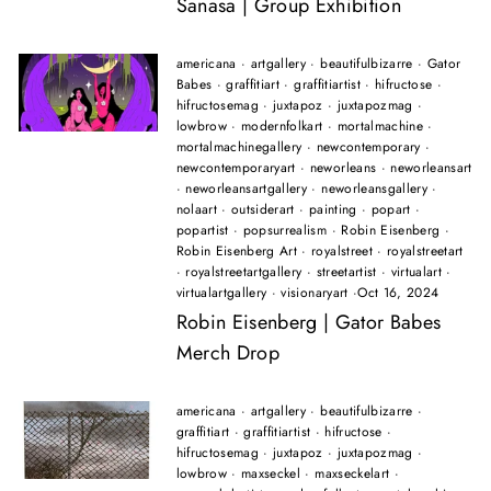
Sanasa | Group Exhibition
americana
·
artgallery
·
beautifulbizarre
·
Gator
Babes
·
graffitiart
·
graffitiartist
·
hifructose
·
hifructosemag
·
juxtapoz
·
juxtapozmag
·
lowbrow
·
modernfolkart
·
mortalmachine
·
mortalmachinegallery
·
newcontemporary
·
newcontemporaryart
·
neworleans
·
neworleansart
·
neworleansartgallery
·
neworleansgallery
·
nolaart
·
outsiderart
·
painting
·
popart
·
popartist
·
popsurrealism
·
Robin Eisenberg
·
Robin Eisenberg Art
·
royalstreet
·
royalstreetart
·
royalstreetartgallery
·
streetartist
·
virtualart
·
virtualartgallery
·
visionaryart
·
Oct 16, 2024
Robin Eisenberg | Gator Babes
Merch Drop
americana
·
artgallery
·
beautifulbizarre
·
graffitiart
·
graffitiartist
·
hifructose
·
hifructosemag
·
juxtapoz
·
juxtapozmag
·
lowbrow
·
maxseckel
·
maxseckelart
·