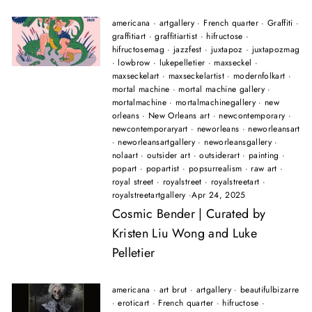
americana
·
artgallery
·
French quarter
·
Graffiti
·
graffitiart
·
graffitiartist
·
hifructose
·
hifructosemag
·
jazzfest
·
juxtapoz
·
juxtapozmag
·
lowbrow
·
lukepelletier
·
maxseckel
·
maxseckelart
·
maxseckelartist
·
modernfolkart
·
mortal machine
·
mortal machine gallery
·
mortalmachine
·
mortalmachinegallery
·
new
orleans
·
New Orleans art
·
newcontemporary
·
newcontemporaryart
·
neworleans
·
neworleansart
·
neworleansartgallery
·
neworleansgallery
·
nolaart
·
outsider art
·
outsiderart
·
painting
·
popart
·
popartist
·
popsurrealism
·
raw art
·
royal street
·
royalstreet
·
royalstreetart
·
royalstreetartgallery
·
Apr 24, 2025
Cosmic Bender | Curated by
Kristen Liu Wong and Luke
Pelletier
americana
·
art brut
·
artgallery
·
beautifulbizarre
·
eroticart
·
French quarter
·
hifructose
·