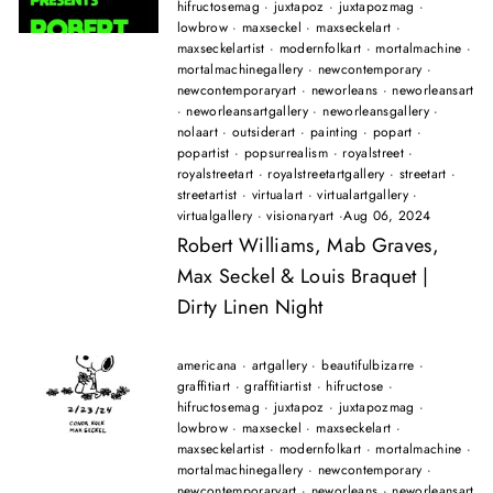
hifructosemag
·
juxtapoz
·
juxtapozmag
·
lowbrow
·
maxseckel
·
maxseckelart
·
maxseckelartist
·
modernfolkart
·
mortalmachine
·
mortalmachinegallery
·
newcontemporary
·
newcontemporaryart
·
neworleans
·
neworleansart
·
neworleansartgallery
·
neworleansgallery
·
nolaart
·
outsiderart
·
painting
·
popart
·
popartist
·
popsurrealism
·
royalstreet
·
royalstreetart
·
royalstreetartgallery
·
streetart
·
streetartist
·
virtualart
·
virtualartgallery
·
virtualgallery
·
visionaryart
·
Aug 06, 2024
Robert Williams, Mab Graves,
Max Seckel & Louis Braquet |
Dirty Linen Night
americana
·
artgallery
·
beautifulbizarre
·
graffitiart
·
graffitiartist
·
hifructose
·
hifructosemag
·
juxtapoz
·
juxtapozmag
·
lowbrow
·
maxseckel
·
maxseckelart
·
maxseckelartist
·
modernfolkart
·
mortalmachine
·
mortalmachinegallery
·
newcontemporary
·
newcontemporaryart
·
neworleans
·
neworleansart