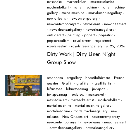
maxseckel
·
maxseckelart
·
maxseckelartist
·
modernfolkart
·
mortal machine
·
mortal machine
gallery
·
mortalmachine
·
mortalmachinegallery
·
new orleans
·
newcontemporary
·
newcontemporaryart
·
neworleans
·
neworleansart
·
neworleansartgallery
·
neworleansgallery
·
outsiderart
·
painting
·
popart
·
popartist
·
popsurrealism
·
royal street
·
royalstreet
·
royalstreetart
·
royalstreetartgallery
·
Jul 25, 2026
Dirty Work | Dirty Linen Night
Group Show
americana
·
artgallery
·
beautifulbizarre
·
French
quarter
·
Graffiti
·
graffitiart
·
graffitiartist
·
hifructose
·
hifructosemag
·
juxtapoz
·
juxtapozmag
·
lowbrow
·
maxseckel
·
maxseckelart
·
maxseckelartist
·
modernfolkart
·
mortal machine
·
mortal machine gallery
·
mortalmachine
·
mortalmachinegallery
·
new
orleans
·
New Orleans art
·
newcontemporary
·
newcontemporaryart
·
neworleans
·
neworleansart
·
neworleansartgallery
·
neworleansgallery
·