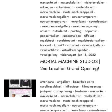
maxseckelart
·
maxseckelartist
·
michelemelcher
·
mikeegan
·
mikeshineart
·
modernfolkart
·
mortalmachine
·
mortalmachineapparel
·
mortalmachinegallery
·
newcontemporary
·
newcontemporaryart
·
neworleans
·
neworleansart
·
neworleansartgallery
·
neworleansgallery
·
nolaart
·
outsiderart
·
painting
·
popartist
·
popsurrealism
·
ramonmaiden
·
riffblast
·
royalstreet
·
royalstreetart
·
royalstreetartgallery
·
tmrwlnd
·
tomo77
·
virtualart
·
virtualartgallery
·
virtualartshow
·
virtualfrenchquarter
·
virtualgallery
·
visionaryart
·
Jun 18, 2022
MORTAL MACHINE STUDIOS |
2nd Location Grand Opening!
americana
·
artgallery
·
beautifulbizarre
·
carolinecaldwell
·
hifructose
·
hifructosemag
·
juxtapoz
·
juxtapozmag
·
lowbrow
·
maxseckel
·
maxseckelart
·
maxseckelartist
·
modernfolkart
·
mortalmachine
·
mortalmachineapparel
·
mortalmachinegallery
·
newcontemporary
·
newcontemporaryart
·
neworleans
·
neworleansart