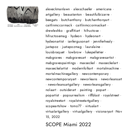
alexeckmanlawn
·
alexschaefer
·
americana
·
artgallery
·
beaustanton
·
beautifulbizarre
·
beegats
·
butchanthony
·
butchanthonyart
·
caitlinmccormack
·
caitlinmccormackart
·
drewleshko
·
graffitiart
·
hifructose
·
hifructosemag
·
hydeon
·
hydeonart
·
hydeonartist
·
ianfergusonart
·
jenniferhealy
·
juxtapoz
·
juxtapozmag
·
lauralaine
·
louisbraquet
·
lowbrow
·
lukepelletier
·
mabgraves
·
mabgravesart
·
mabgravesartist
·
mabgravespaintings
·
maxseckel
·
maxseckelart
·
maxseckelartist
·
modernfolkart
·
mortalmachine
·
mortalmachinegallery
·
newcontemporary
·
newcontemporaryart
·
neworleans
·
neworleansart
·
neworleansartgallery
·
neworleansgallery
·
nolaart
·
outsiderart
·
painting
·
popart
·
popartist
·
popsurrealism
·
riffblast
·
royalstreet
·
royalstreetart
·
royalstreetartgallery
·
scopeartshow
·
tomo77
·
virtualart
·
virtualartgallery
·
virtualgallery
·
visionaryart
·
Nov
15, 2022
SCOPE Miami 2022