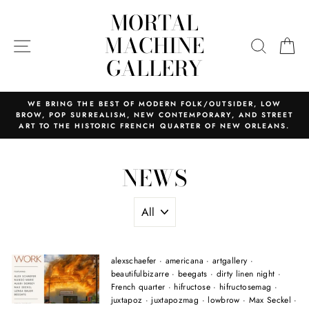
Skip
MORTAL
to
content
MACHINE
SITE NAVIGATION
SEARC
C
GALLERY
WE BRING THE BEST OF MODERN FOLK/OUTSIDER, LOW
BROW, POP SURREALISM, NEW CONTEMPORARY, AND STREET
ART TO THE HISTORIC FRENCH QUARTER OF NEW ORLEANS.
NEWS
alexschaefer
·
americana
·
artgallery
·
beautifulbizarre
·
beegats
·
dirty linen night
·
French quarter
·
hifructose
·
hifructosemag
·
juxtapoz
·
juxtapozmag
·
lowbrow
·
Max Seckel
·