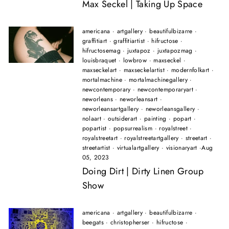
Max Seckel | Taking Up Space
americana
·
artgallery
·
beautifulbizarre
·
graffitiart
·
graffitiartist
·
hifructose
·
hifructosemag
·
juxtapoz
·
juxtapozmag
·
louisbraquet
·
lowbrow
·
maxseckel
·
maxseckelart
·
maxseckelartist
·
modernfolkart
·
mortalmachine
·
mortalmachinegallery
·
newcontemporary
·
newcontemporaryart
·
neworleans
·
neworleansart
·
neworleansartgallery
·
neworleansgallery
·
nolaart
·
outsiderart
·
painting
·
popart
·
popartist
·
popsurrealism
·
royalstreet
·
royalstreetart
·
royalstreetartgallery
·
streetart
·
streetartist
·
virtualartgallery
·
visionaryart
·
Aug
05, 2023
Doing Dirt | Dirty Linen Group
Show
americana
·
artgallery
·
beautifulbizarre
·
beegats
·
christopherser
·
hifructose
·