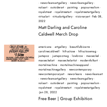
·
neworleansartgallery
·
neworleansgallery
·
nolaart
·
outsiderart
·
painting
·
popsurrealism
·
royalstreet
·
royalstreetart
·
royalstreetartgallery
·
virtualart
·
virtualartgallery
·
visionaryart
·
Feb 08,
2022
Matt Darling and Caroline
Caldwell Merch Drop
americana
·
artgallery
·
beautifulbizarre
·
carolinecaldwell
·
hifructose
·
hifructosemag
·
juxtapoz
·
juxtapozmag
·
lowbrow
·
maxseckel
·
maxseckelart
·
maxseckelartist
·
modernfolkart
·
mortalmachine
·
mortalmachineapparel
·
mortalmachinegallery
·
newcontemporary
·
newcontemporaryart
·
neworleans
·
neworleansart
·
neworleansartgallery
·
neworleansgallery
·
nolaart
·
outsiderart
·
painting
·
popsurrealism
·
royalstreet
·
royalstreetart
·
royalstreetartgallery
·
Jan 28, 2022
Free Beer | Group Exhibition