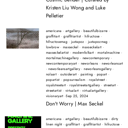
Kristen Liu Wong and Luke
Pelletier
americana
·
artgallery
·
beautifulbizarre
·
graffitiart
·
graffitiartist
·
hifructose
·
hifructosemag
·
juxtapoz
·
juxtapozmag
·
lowbrow
·
maxseckel
·
maxseckelart
·
maxseckelartist
·
modernfolkart
·
mortalmachine
·
mortalmachinegallery
·
newcontemporary
·
newcontemporaryart
·
neworleans
·
neworleansart
·
neworleansartgallery
·
neworleansgallery
·
nolaart
·
outsiderart
·
painting
·
popart
·
popartist
·
popsurrealism
·
royalstreet
·
royalstreetart
·
royalstreetartgallery
·
streetart
·
streetartist
·
virtualart
·
virtualartgallery
·
visionaryart
·
Sep 25, 2024
Don't Worry | Max Seckel
americana
·
artgallery
·
beautifulbizarre
·
dirty
linen night
·
graffitiart
·
graffitiartist
·
hifructose
·