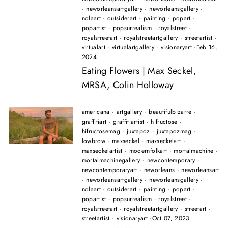
·
neworleansartgallery
·
neworleansgallery
·
nolaart
·
outsiderart
·
painting
·
popart
·
popartist
·
popsurrealism
·
royalstreet
·
royalstreetart
·
royalstreetartgallery
·
streetartist
·
virtualart
·
virtualartgallery
·
visionaryart
·
Feb 16,
2024
Eating Flowers | Max Seckel,
MRSA, Colin Holloway
americana
·
artgallery
·
beautifulbizarre
·
graffitiart
·
graffitiartist
·
hifructose
·
hifructosemag
·
juxtapoz
·
juxtapozmag
·
lowbrow
·
maxseckel
·
maxseckelart
·
maxseckelartist
·
modernfolkart
·
mortalmachine
·
mortalmachinegallery
·
newcontemporary
·
newcontemporaryart
·
neworleans
·
neworleansart
·
neworleansartgallery
·
neworleansgallery
·
nolaart
·
outsiderart
·
painting
·
popart
·
popartist
·
popsurrealism
·
royalstreet
·
royalstreetart
·
royalstreetartgallery
·
streetart
·
streetartist
·
visionaryart
·
Oct 07, 2023