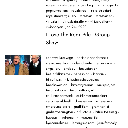
nolaart
·
outsiderart
·
painting
·
pitr
·
popart
·
popsurrealism
·
royalstreet
·
royalstreetart
·
royalstreetartgallery
·
streetart
·
streetartist
·
virtualart
·
virtualartgallery
·
virtualgallery
·
visionaryart
·
Jan 24, 2023
I Love The Rock Pile | Group
Show
adamwallacavage
·
adrianlondonbrooks
·
alexeckmanlawn
·
alexschaefer
·
americana
·
artgallery
·
attaboy
·
beaustanton
·
beautifulbizarre
·
benashton
·
bitcoin
·
bitcoincash
·
bitcoincashaccepted
·
brookeweston
·
brycewymerart
·
bukuproject
·
butchanthony
·
butchanthonyart
·
caitlinmccormack
·
caitlinmccormackart
·
carolinecaldwell
·
drewleshko
·
ethereum
·
ethereumclassic
·
graffitiart
·
graffitiartist
·
grahamyarrington
·
hifructose
·
hifructosemag
·
hydeon
·
hydeonart
·
hydeonartist
·
hydeonrelease
·
ianfergusonart
·
jenniferhealy
·