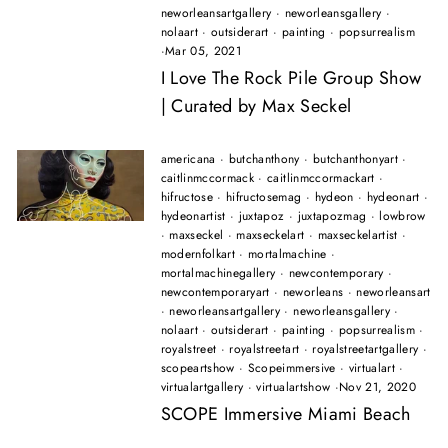
neworleansartgallery
·
neworleansgallery
·
nolaart
·
outsiderart
·
painting
·
popsurrealism
·
Mar 05, 2021
I Love The Rock Pile Group Show
| Curated by Max Seckel
americana
·
butchanthony
·
butchanthonyart
·
caitlinmccormack
·
caitlinmccormackart
·
hifructose
·
hifructosemag
·
hydeon
·
hydeonart
·
hydeonartist
·
juxtapoz
·
juxtapozmag
·
lowbrow
·
maxseckel
·
maxseckelart
·
maxseckelartist
·
modernfolkart
·
mortalmachine
·
mortalmachinegallery
·
newcontemporary
·
newcontemporaryart
·
neworleans
·
neworleansart
·
neworleansartgallery
·
neworleansgallery
·
nolaart
·
outsiderart
·
painting
·
popsurrealism
·
royalstreet
·
royalstreetart
·
royalstreetartgallery
·
scopeartshow
·
Scopeimmersive
·
virtualart
·
virtualartgallery
·
virtualartshow
·
Nov 21, 2020
SCOPE Immersive Miami Beach