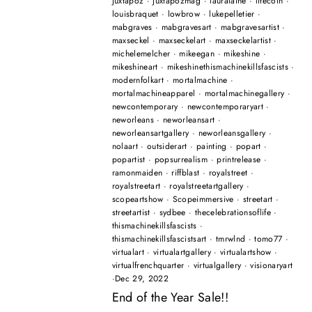
juxtapoz
·
juxtapozmag
·
lauralaine
·
litecoin
·
louisbraquet
·
lowbrow
·
lukepelletier
·
mabgraves
·
mabgravesart
·
mabgravesartist
·
maxseckel
·
maxseckelart
·
maxseckelartist
·
michelemelcher
·
mikeegan
·
mikeshine
·
mikeshineart
·
mikeshinethismachinekillsfascists
·
modernfolkart
·
mortalmachine
·
mortalmachineapparel
·
mortalmachinegallery
·
newcontemporary
·
newcontemporaryart
·
neworleans
·
neworleansart
·
neworleansartgallery
·
neworleansgallery
·
nolaart
·
outsiderart
·
painting
·
popart
·
popartist
·
popsurrealism
·
printrelease
·
ramonmaiden
·
riffblast
·
royalstreet
·
royalstreetart
·
royalstreetartgallery
·
scopeartshow
·
Scopeimmersive
·
streetart
·
streetartist
·
sydbee
·
thecelebrationsoflife
·
thismachinekillsfascists
·
thismachinekillsfascistsart
·
tmrwlnd
·
tomo77
·
virtualart
·
virtualartgallery
·
virtualartshow
·
virtualfrenchquarter
·
virtualgallery
·
visionaryart
·
Dec 29, 2022
End of the Year Sale!!