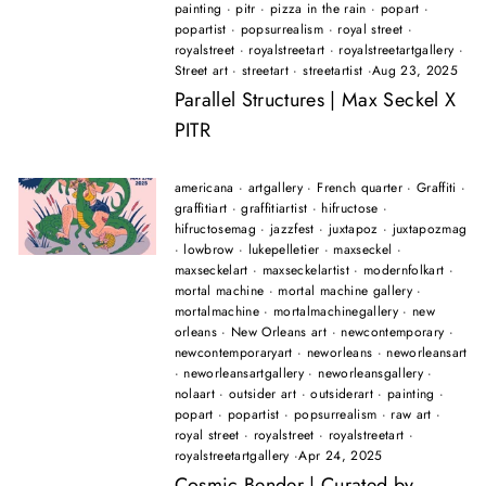
painting
·
pitr
·
pizza in the rain
·
popart
·
popartist
·
popsurrealism
·
royal street
·
royalstreet
·
royalstreetart
·
royalstreetartgallery
·
Street art
·
streetart
·
streetartist
·
Aug 23, 2025
Parallel Structures | Max Seckel X
PITR
americana
·
artgallery
·
French quarter
·
Graffiti
·
graffitiart
·
graffitiartist
·
hifructose
·
hifructosemag
·
jazzfest
·
juxtapoz
·
juxtapozmag
·
lowbrow
·
lukepelletier
·
maxseckel
·
maxseckelart
·
maxseckelartist
·
modernfolkart
·
mortal machine
·
mortal machine gallery
·
mortalmachine
·
mortalmachinegallery
·
new
orleans
·
New Orleans art
·
newcontemporary
·
newcontemporaryart
·
neworleans
·
neworleansart
·
neworleansartgallery
·
neworleansgallery
·
nolaart
·
outsider art
·
outsiderart
·
painting
·
popart
·
popartist
·
popsurrealism
·
raw art
·
royal street
·
royalstreet
·
royalstreetart
·
royalstreetartgallery
·
Apr 24, 2025
Cosmic Bender | Curated by