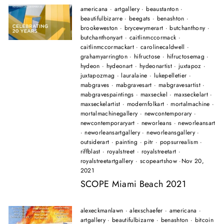
americana
·
artgallery
·
beaustanton
·
beautifulbizarre
·
beegats
·
benashton
·
brookeweston
·
brycewymerart
·
butchanthony
·
butchanthonyart
·
caitlinmccormack
·
caitlinmccormackart
·
carolinecaldwell
·
grahamyarrington
·
hifructose
·
hifructosemag
·
hydeon
·
hydeonart
·
hydeonartist
·
juxtapoz
·
juxtapozmag
·
lauralaine
·
lukepelletier
·
mabgraves
·
mabgravesart
·
mabgravesartist
·
mabgravespaintings
·
maxseckel
·
maxseckelart
·
maxseckelartist
·
modernfolkart
·
mortalmachine
·
mortalmachinegallery
·
newcontemporary
·
newcontemporaryart
·
neworleans
·
neworleansart
·
neworleansartgallery
·
neworleansgallery
·
outsiderart
·
painting
·
pitr
·
popsurrealism
·
riffblast
·
royalstreet
·
royalstreetart
·
royalstreetartgallery
·
scopeartshow
·
Nov 20,
2021
SCOPE Miami Beach 2021
alexeckmanlawn
·
alexschaefer
·
americana
·
artgallery
·
beautifulbizarre
·
benashton
·
bitcoin