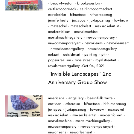
·
brook4weston
·
brookeweston
·
caitlinmccormack
·
caitlinmccormackart
·
drewleshko
·
hifructose
·
hifructosemag
·
jenniferhealy
·
juxtapoz
·
juxtapozmag
·
lowbrow
·
maxseckel
·
maxseckelart
·
maxseckelartist
·
modernfolkart
·
mortalmachine
·
mortalmachinegallery
·
newcontemporary
·
newcontemporaryart
·
neworleans
·
neworleansart
·
neworleansartgallery
·
neworleansgallery
·
nolaart
·
outsiderart
·
painting
·
pitr
·
popsurrealism
·
royalstreet
·
royalstreetart
·
royalstreetartgallery
·
Oct 04, 2021
“Invisible Landscapes” 2nd
Anniversary Group Show
americana
·
artgallery
·
beautifulbizarre
·
eroticart
·
ethereum
·
hifructose
·
hifructosemag
·
juxtapoz
·
juxtapozmag
·
lowbrow
·
maxseckel
·
maxseckelart
·
maxseckelartist
·
modernfolkart
·
mortalmachine
·
mortalmachinegallery
·
newcontemporary
·
newcontemporaryart
·
neworleans
·
neworleansart
·