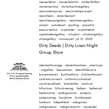
maxseckelart
·
maxseckelartist
·
modernfolkart
·
mortalmachine
·
mortalmachinegallery
·
newcontemporary
·
newcontemporaryart
·
neworleans
·
neworleansart
·
neworleansartgallery
·
neworleansgallery
·
nolaart
·
outsiderart
·
painting
·
popartist
·
popsurrealism
·
royalstreet
·
royalstreetart
·
royalstreetartgallery
·
virtualart
·
virtualartgallery
·
virtualgallery
·
visionaryart
·
Jul 21, 2022
Dirty Deeds | Dirty Linen Night
Group Show
adamwallacavage
·
alexeckmanlawn
·
americana
·
artgallery
·
beaustanton
·
beautifulbizarre
·
brycewymerart
·
butchanthony
·
butchanthonyart
·
caitlinmccormack
·
caitlinmccormackart
·
carolinecaldwell
·
drewleshko
·
eroticart
·
hifructose
·
hifructosemag
·
hydeon
·
hydeonart
·
hydeonartist
·
ianfergusonart
·
juxtapoz
·
juxtapozmag
·
lauralaine
·
louisbraquet
·
lowbrow
·
lukepelletier
·
mabgraves
·
mabgravesart
·
mabgravesartist
·
maxseckel
·