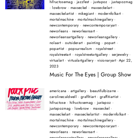
hifructosemag
·
jazzfest
·
juxtapoz
·
juxtapozmag
·
lowbrow
·
maxseckel
·
maxseckelart
·
maxseckelartist
·
mikegiant
·
modernfolkart
·
mortalmachine
·
mortalmachinegallery
·
newcontemporary
·
newcontemporaryart
·
neworleans
·
neworleansart
·
neworleansartgallery
·
neworleansgallery
·
nolaart
·
outsiderart
·
painting
·
popart
·
popartist
·
popsurrealism
·
royalstreet
·
royalstreetart
·
royalstreetartgallery
·
serjewelry
·
virtualart
·
virtualartgallery
·
visionaryart
·
Apr 22,
2023
Music For The Eyes | Group Show
americana
·
artgallery
·
beautifulbizarre
·
carolinecaldwell
·
graffitiart
·
graffitiartist
·
hifructose
·
hifructosemag
·
juxtapoz
·
juxtapozmag
·
lowbrow
·
maxseckel
·
maxseckelart
·
maxseckelartist
·
modernfolkart
·
mortalmachine
·
mortalmachinegallery
·
newcontemporary
·
newcontemporaryart
·
neworleans
·
neworleansart
·
neworleansartgallery
·
neworleansgallery
·