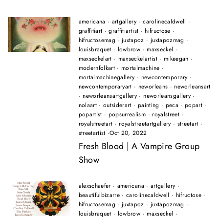
americana
·
artgallery
·
carolinecaldwell
·
graffitiart
·
graffitiartist
·
hifructose
·
hifructosemag
·
juxtapoz
·
juxtapozmag
·
louisbraquet
·
lowbrow
·
maxseckel
·
maxseckelart
·
maxseckelartist
·
mikeegan
·
modernfolkart
·
mortalmachine
·
mortalmachinegallery
·
newcontemporary
·
newcontemporaryart
·
neworleans
·
neworleansart
·
neworleansartgallery
·
neworleansgallery
·
nolaart
·
outsiderart
·
painting
·
peca
·
popart
·
popartist
·
popsurrealism
·
royalstreet
·
royalstreetart
·
royalstreetartgallery
·
streetart
·
streetartist
·
Oct 20, 2022
Fresh Blood | A Vampire Group
Show
alexschaefer
·
americana
·
artgallery
·
beautifulbizarre
·
carolinecaldwell
·
hifructose
·
hifructosemag
·
juxtapoz
·
juxtapozmag
·
louisbraquet
·
lowbrow
·
maxseckel
·